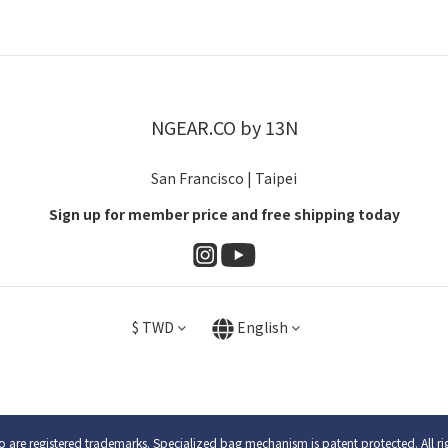
NGEAR.CO by 13N
San Francisco | Taipei
Sign up for member price and free shipping today
$
TWD
English
are registered trademarks. Specialized bag mechanism is patent protected. All ri