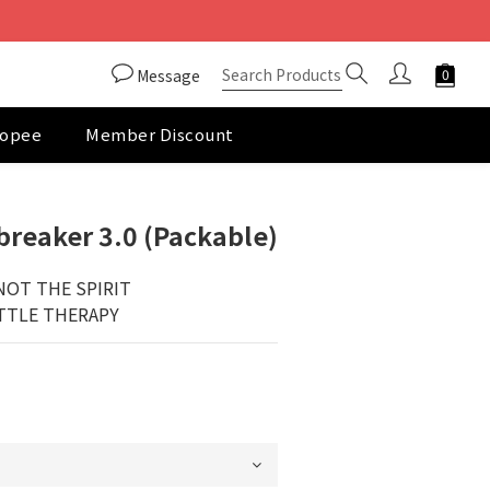
Message
opee
Member Discount
BUY NOW
reaker 3.0 (Packable)
NOT THE SPIRIT
TTLE THERAPY