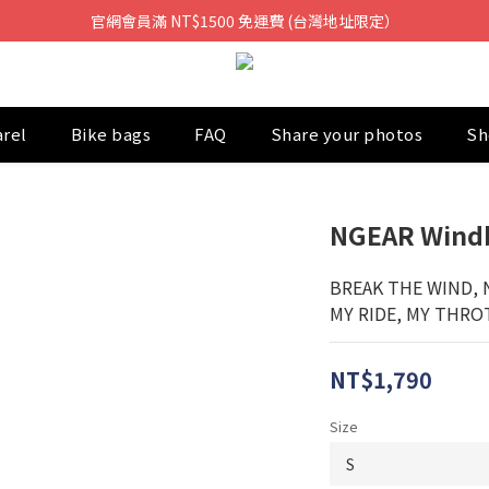
官網會員滿 NT$1500 免運費 (台灣地址限定）
arel
Bike bags
FAQ
Share your photos
Sh
NGEAR Windb
BREAK THE WIND, 
MY RIDE, MY THRO
NT$1,790
Size