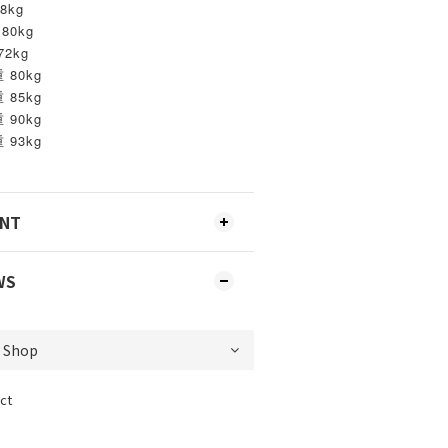
8kg
80kg
72kg
 80kg
 85kg
 90kg
 93kg
ENT
WS
ct