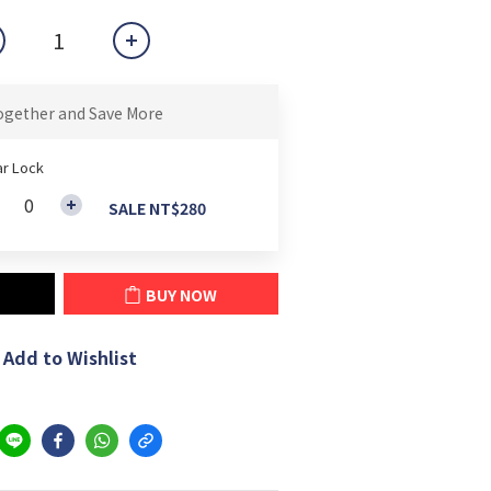
ogether and Save More
r Lock
SALE NT$280
BUY NOW
Add to Wishlist