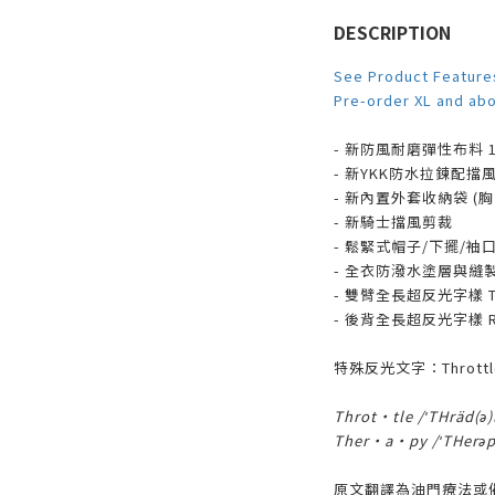
DESCRIPTION
See Product Feature
Pre-order XL and ab
- 新防風耐磨彈性布料 100
- 新YKK防水拉鍊配擋
- 新內置外套收納袋 (
- 新騎士擋風剪裁
- 鬆緊式帽子/下擺/袖
- 全衣防潑水塗層與縫
- 雙臂全長超反光字樣 TH
- 後背全長超反光字樣 R
特殊反光文字：Throttle
Throt·tle /ˈTHräd
Ther·a·py /ˈTHer
原文翻譯為油門療法或