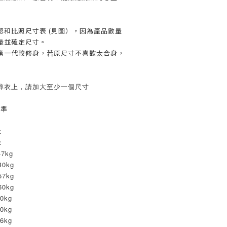
認和比照尺寸表 (見圖），因為產品數量
量並確定尺寸。
第一代較修身，若原尺寸不喜歡太合身，
摔衣上，請加大至少一個尺寸
為準
：
：
7kg
40kg
57kg
60kg
0kg
0kg
6kg