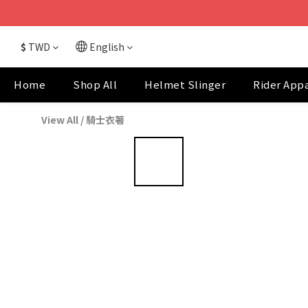
$
TWD
English
Home
Shop All
Helmet Slinger
Rider App
View All
/
騎士衣著