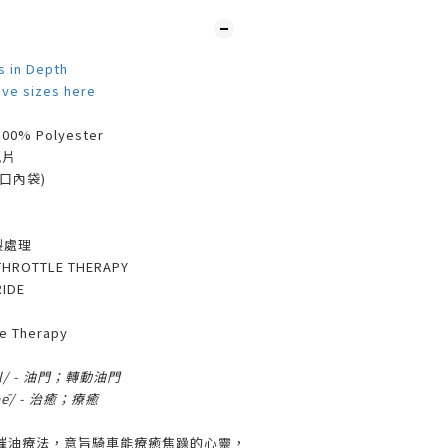
s in Depth
ove sizes here
% Polyester
風片
胸口內袋)
口
製處理
ROTTLE THERAPY
IDE
 Therapy
(ə)l/ - 油門；轉動油門
əpē/ - 治癒；療癒
催油療法，意旨騎車能療癒焦躁的心靈，