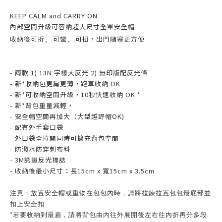
KEEP CALM and CARRY ON
內部空間升級可容納超大尺寸全罩安全帽
收納後可折
、
可彎
、
可扭，出門隨塞更方便
- 兩款 1) 13N 字樣大反光 2) 無印版配反光條
- 新*收納包更扁更薄，跑車收納 OK
- 新*可收納空間升級，10秒快速收納 OK *
- 新*背包重量減輕，
- 安全帽空間再加大（大型越野帽OK)
- 配有外手套口袋
- 外口袋全拉開同時可擴充背包空間
- 防潑水防穿刺布料
- 3M認證反光標誌
- 收納後最小尺寸：長15cm x 寬15cm x 3.5cm
注意：放置安全帽或重物在包包內時，請將拉鍊拉置包包最底部並
扣上安全扣
*若要收納到最扁，請將背包由內往外展開後左右往內折再分多段