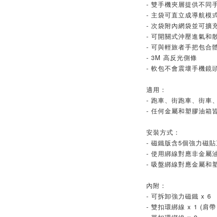
- 雙手機夾層提供不同
- 主袋可直立成導航模
- 次袋附內網袋並可擴
- 可開關式沖壓進氣和
- 可與輕旅者手把包合體
- 3M 高反光側條
- 軟包不會震壞手機鏡
適用：
- 跑車、街跑車、街車
- 任何金屬和塑膠油箱皆
安裝方式：
- 磁鐵版含5個強力磁
- 使用綁線對應非金屬
- 吸盤綁線對應金屬和
內附：
- 可拆卸強力磁鐵 x 6
- 雙扣環綁線 x 1 (肩