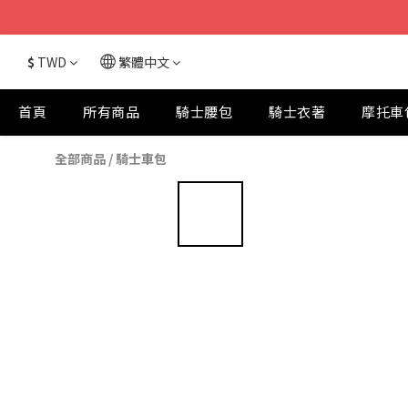
$
TWD
繁體中文
首頁
所有商品
騎士腰包
騎士衣著
摩托車
全部商品
/
騎士車包