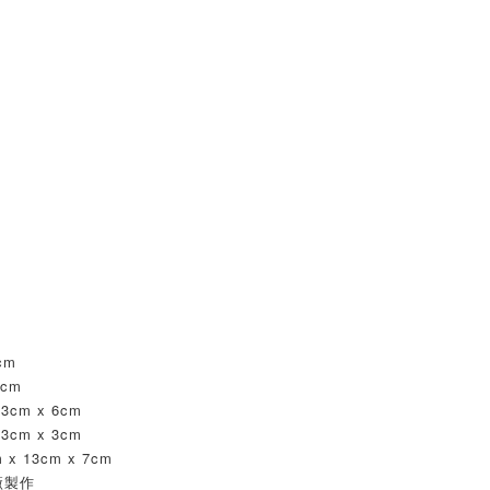
cm
 cm
3cm x 6cm
3cm x 3cm
x 13cm x 7cm
廠製作