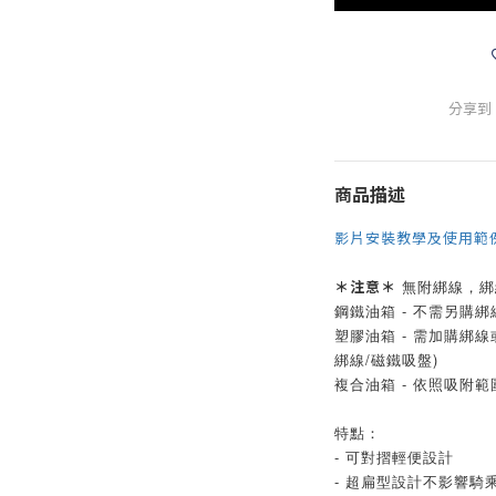
分享到
商品描述
影片安裝教學及使用範
＊注意＊
無附綁線，
綁
鋼鐵油箱 - 不需另購
塑膠油箱 - 需加購綁
綁線/磁鐵吸盤)
複合油箱 - 依照吸附
特點：
- 可對摺輕便設計
- 超扁型設計不影響騎