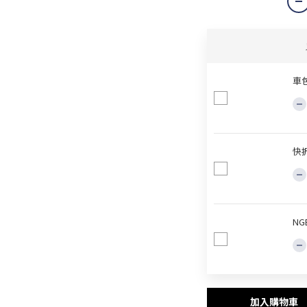
車包
快
NG
加入購物車