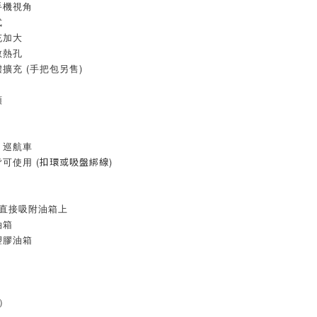
手機視角
式
充加大
散熱孔
擴充 (手把包另售)
頭
、巡航車
可使用 (
扣環或吸盤綁線
)
貼直接吸附油箱上
油箱
塑膠油箱
帶）