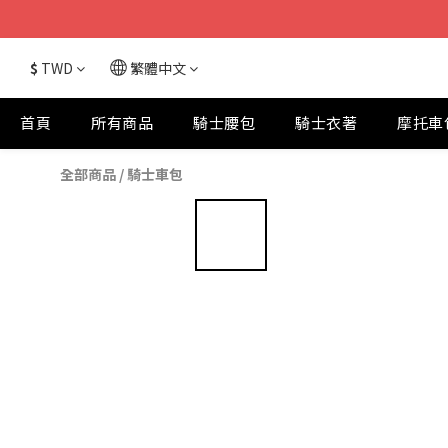
$
TWD
繁體中文
首頁
所有商品
騎士腰包
騎士衣著
摩托車
全部商品
/
騎士車包