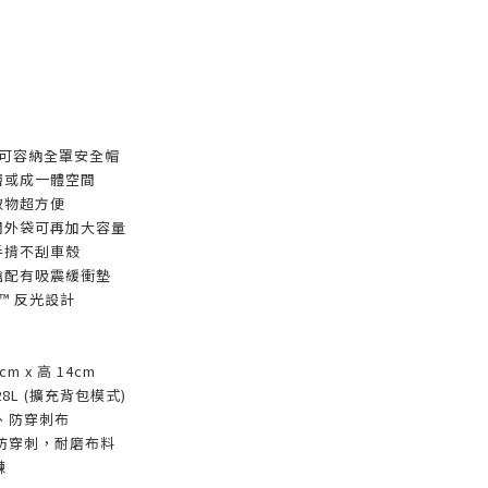
，可容納全罩安全帽
層或成一體空間
取物超方便
開外袋可再加大容量
手揹不刮車殼
艙配有吸震緩衝墊
M™ 反光設計
cm x 高 14cm
 28L (擴充背包模式)
、防穿刺布
防穿刺，耐磨布料
鍊