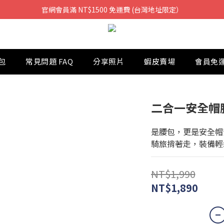
官網會員滿 NT$1500 免運費 (台灣地址限定）
包
常見問題 FAQ
分享照片
蝦皮賣場
會員免
二合一安全帽
是腰包，更是安全帽
騎旅揹著走，裝備輕
NT$1,990
NT$1,890