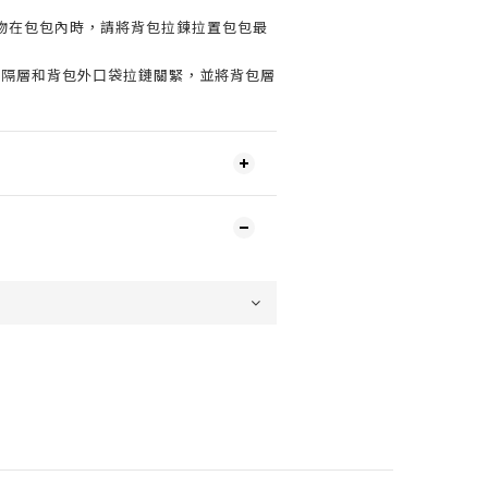
物在包包內時，請將背包拉鍊拉置包包最
將隔層和背包外口袋拉鏈關緊，並將背包層