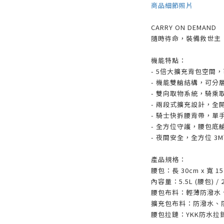
商品細節照片
CARRY ON DEMAND
隨時待命，裝備救世主
機能特點：
- 5倍大擴充背包空間
- 機能雙艙結構，可分
- 雙向取物系統，騎乘
- 兩段式擴充設計，全
- 騎士快拆腰背帶，單
- 全方位守護，腰包底
- 夜間安全，全方位 3
產品規格：
腰包：長 30cm x 寬 15
內容量：5.5L (腰包) /
腰包布料：輕薄防潑水
擴充包布料：防潑水、
腰包拉鏈：YKK防水拉