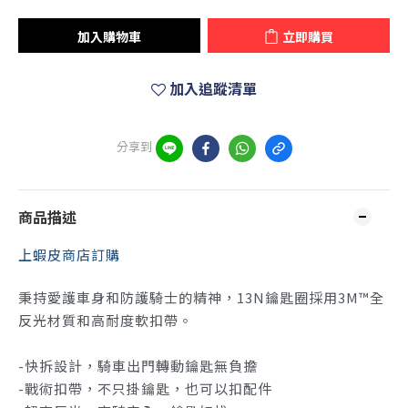
加入購物車
立即購買
加入追蹤清單
分享到
商品描述
上蝦皮商店訂購
秉持愛護車身和防護騎士的精神，13N鑰匙圈採用
3M™
全
反光材質和高耐度軟扣帶。
-快拆設計，騎車出門轉動鑰匙無負擔
-戰術扣帶，不只掛鑰匙，也可以扣配件